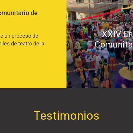
omunitario de
XXIV En
de un proceso de
Comunitar
iles de teatro de la
Testimonios